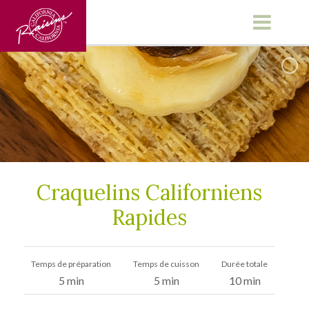
Main Menu
Craquelins Californiens
Rapides
Temps de préparation
Temps de cuisson
Durée totale
5 min
5 min
10 min