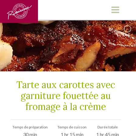
Main Menu
Tarte aux carottes avec
garniture fouettée au
fromage à la crème
Temps de préparation
Temps de cuisson
Durée totale
30 min
1 hr 15 min
1 hr 45 min