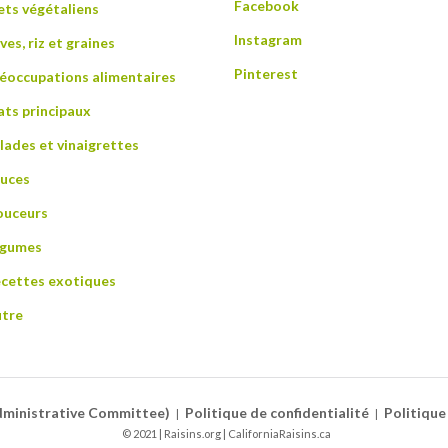
Facebook
ts végétaliens
Instagram
ves, riz et graines
Pinterest
éoccupations alimentaires
ats principaux
lades et vinaigrettes
uces
uceurs
égumes
cettes exotiques
tre
Administrative Committee)
Politique de confidentialité
Politique
© 2021 | Raisins.org | CaliforniaRaisins.ca