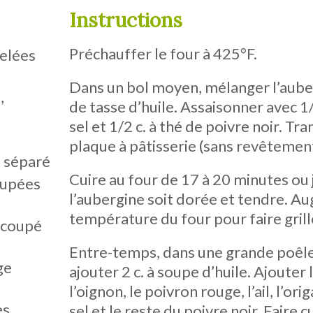
Instructions
Préchauffer le four à 425°F.
pelées
Dans un bol moyen, mélanger l’aube
,
de tasse d’huile. Assaisonner avec 1/
sel et 1/2 c. à thé de poivre noir. Tr
plaque à pâtisserie (sans revêtemen
, séparé
Cuire au four de 17 à 20 minutes ou 
oupées
l’aubergine soit dorée et tendre. A
température du four pour faire grill
 coupé
Entre-temps, dans une grande poêle
ge
ajouter 2 c. à soupe d’huile. Ajouter l
l’oignon, le poivron rouge, l’ail, l’ori
es
sel et le reste du poivre noir. Faire c