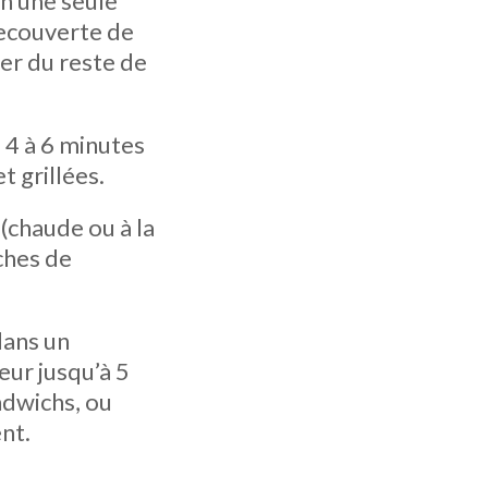
n une seule
recouverte de
er du reste de
e 4 à 6 minutes
t grillées.
(chaude ou à la
ches de
dans un
ur jusqu’à 5
ndwichs, ou
nt.