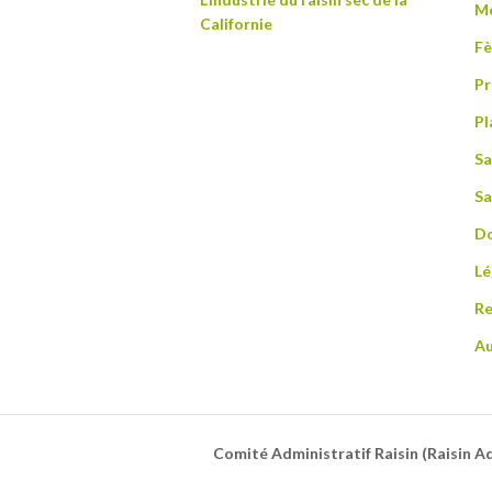
Me
Californie
Fè
Pr
Pl
Sa
Sa
Do
L
Re
Au
Comité Administratif Raisin (Raisin 