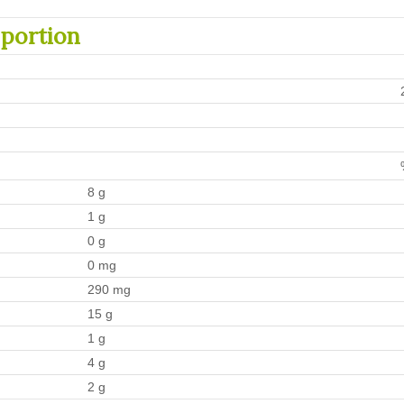
 portion
8 g
1 g
0 g
0 mg
290 mg
15 g
1 g
4 g
2 g