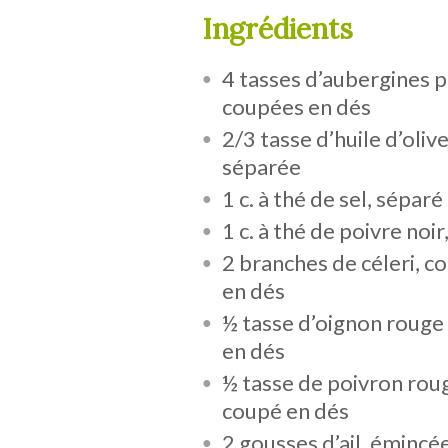
Ingrédients
4 tasses d’aubergines 
coupées en dés
2/3 tasse d’huile d’olive
séparée
1 c. à thé de sel, séparé
1 c. à thé de poivre noir
2 branches de céleri, c
en dés
½ tasse d’oignon rouge
en dés
½ tasse de poivron rou
coupé en dés
2 gousses d’ail, émincé