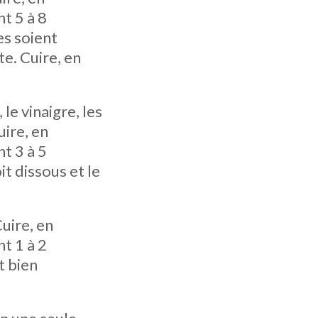
t 5 à 8
es soient
e. Cuire, en
 le vinaigre, les
uire, en
t 3 à 5
it dissous et le
Cuire, en
t 1 à 2
t bien