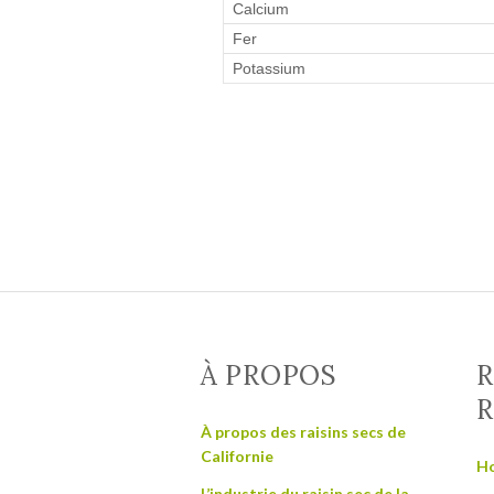
Calcium
Fer
Potassium
À PROPOS
R
R
À propos des raisins secs de
Californie
Ho
L’industrie du raisin sec de la