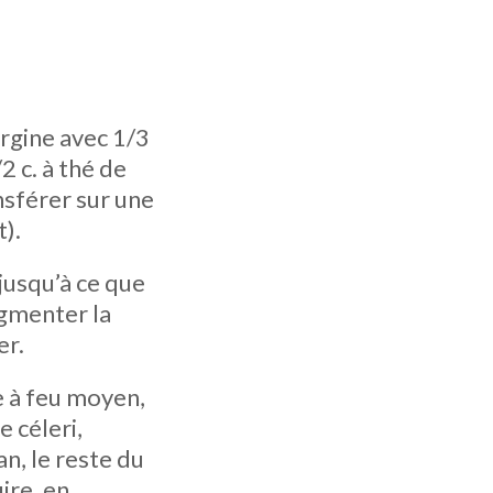
rgine avec 1/3
2 c. à thé de
ansférer sur une
t).
jusqu’à ce que
ugmenter la
er.
 à feu moyen,
e céleri,
gan, le reste du
uire, en