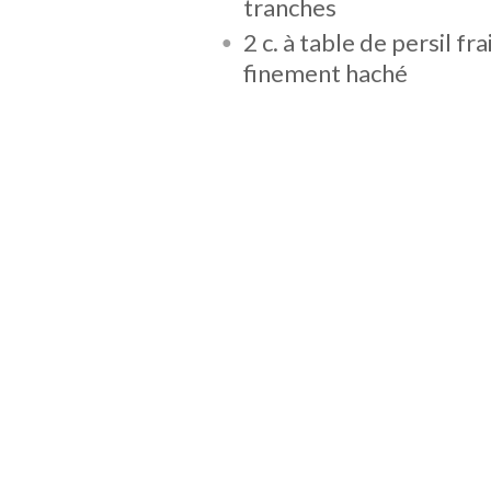
tranches
2 c. à table de persil fra
finement haché