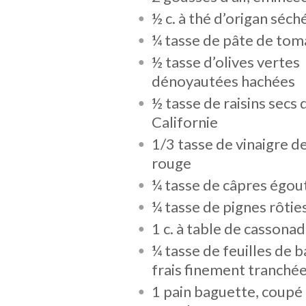
½ c. à thé d’origan séch
¼ tasse de pâte de tom
½ tasse d’olives vertes
dénoyautées hachées
½ tasse de raisins secs 
Californie
1/3 tasse de vinaigre de
rouge
¼ tasse de câpres égou
¼ tasse de pignes rôtie
1 c. à table de cassona
¼ tasse de feuilles de ba
frais finement tranché
1 pain baguette, coupé