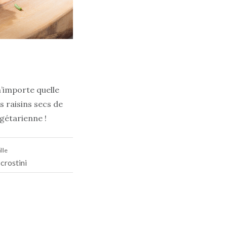
n’importe quelle
s raisins secs de
gétarienne !
lle
crostini