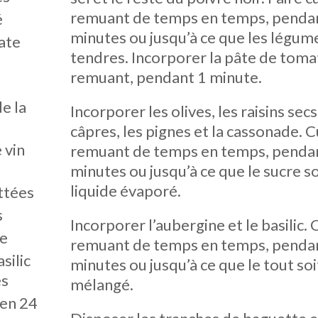
remuant de temps en temps, pendan
é
minutes ou jusqu’à ce que les légum
ate
tendres. Incorporer la pâte de tomat
remuant, pendant 1 minute.
de la
Incorporer les olives, les raisins secs,
câpres, les pignes et la cassonade. C
 vin
remuant de temps en temps, pendan
minutes ou jusqu’à ce que le sucre so
liquide évaporé.
ttées
s
Incorporer l’aubergine et le basilic. 
de
remuant de temps en temps, pendan
silic
minutes ou jusqu’à ce que le tout soi
es
mélangé.
 en 24