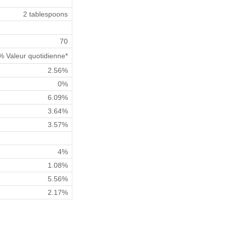
2 tablespoons
70
% Valeur quotidienne*
2.56%
0%
6.09%
3.64%
3.57%
4%
1.08%
5.56%
2.17%