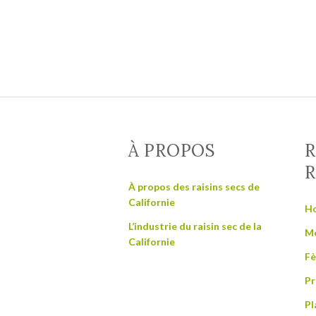
À PROPOS
R
R
À propos des raisins secs de
Californie
Ho
L’industrie du raisin sec de la
Me
Californie
Fè
Pr
Pl