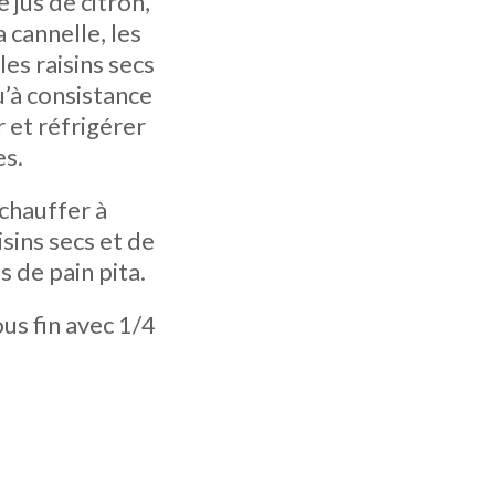
e jus de citron,
a cannelle, les
 les raisins secs
u’à consistance
r et réfrigérer
es.
échauffer à
sins secs et de
s de pain pita.
us fin avec 1/4