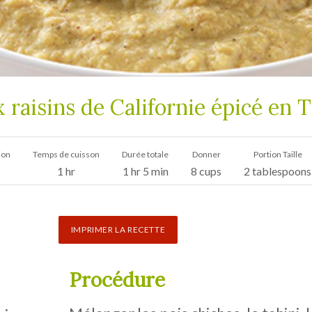
raisins de Californie épicé en T
ion
Temps de cuisson
Durée totale
Donner
Portion Taille
1 hr
1 hr 5 min
8 cups
2 tablespoons
IMPRIMER LA RECETTE
Procédure