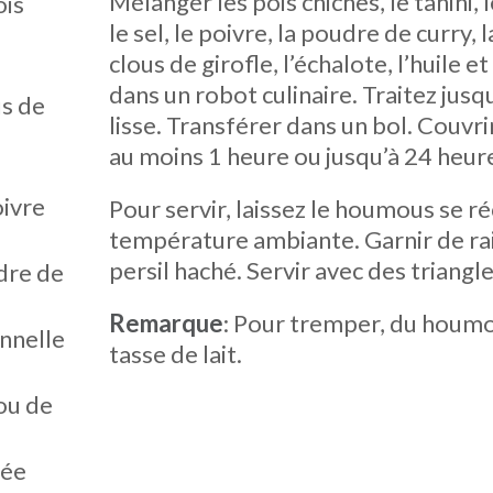
Mélanger les pois chiches, le tahini, l
ois
le sel, le poivre, la poudre de curry, l
clous de girofle, l’échalote, l’huile et
dans un robot culinaire. Traitez jusq
us de
lisse. Transférer dans un bol. Couvri
au moins 1 heure ou jusqu’à 24 heur
oivre
Pour servir, laissez le houmous se r
température ambiante. Garnir de rai
persil haché. Servir avec des triangle
udre de
Remarque
: Pour tremper, du houmo
annelle
tasse de lait.
lou de
hée