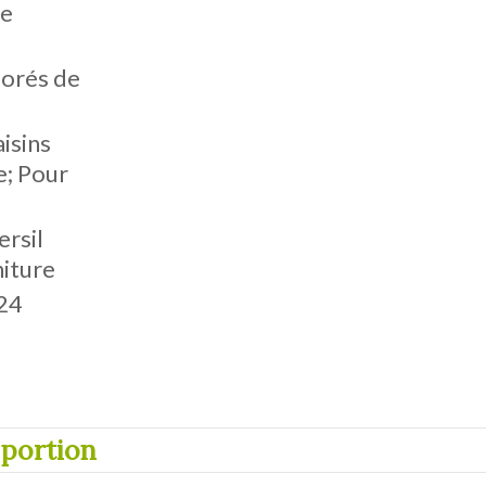
le
dorés de
aisins
e; Pour
ersil
niture
 24
 portion